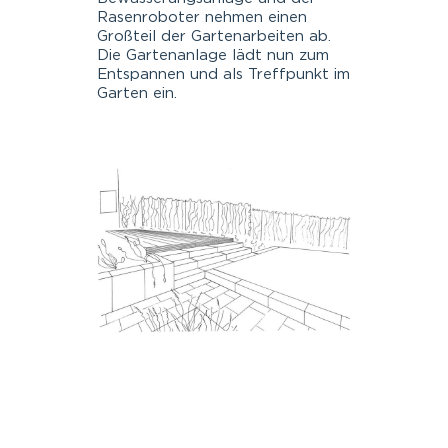
Rasen­ro­bot­er nehmen einen
Großteil der Garte­nar­beit­en ab.
Die Gar­te­nan­lage lädt nun zum
Entspan­nen und als Tre­ff­punkt im
Garten ein.