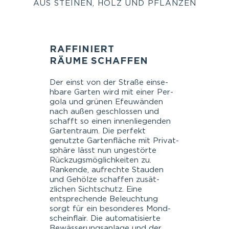
AUS STEINEN, HOLZ UND PFLANZEN
RAFFINIERT
RÄUME SCHAFFEN
Der einst von der Straße ein­se­
hbare Garten wird mit ein­er Per­
go­la und grü­nen Efeuwän­den
nach außen geschlossen und
schafft so einen innen­liegen­den
Gar­ten­traum. Die per­fekt
genutzte Garten­fläche mit Pri­vat­
sphäre lässt nun ungestörte
Rück­zugsmöglichkeit­en zu.
Rank­ende, aufrechte Stau­den
und Gehölze schaf­fen zusät­
zlichen Sichtschutz. Eine
entsprechende Beleuch­tung
sorgt für ein beson­deres Mond­
sche­in­flair. Die automa­tisierte
Bewässerungsan­lage und der